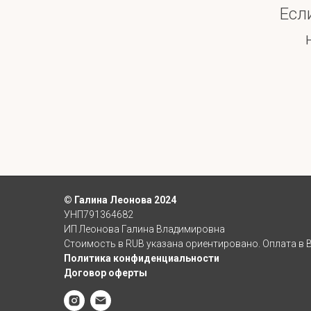
Есл
© Галина Леонова 2024
УНП791364682
ИП Леонова Галина Владимировна
Стоимость в RUB указана ориентировано. Оплата в B
Политика конфиденциальности
Договор оферты